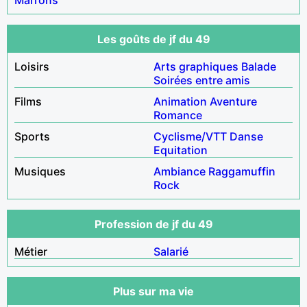
Les goûts de jf du 49
Loisirs
Arts graphiques
Balade
Soirées entre amis
Films
Animation
Aventure
Romance
Sports
Cyclisme/VTT
Danse
Equitation
Musiques
Ambiance
Raggamuffin
Rock
Profession de jf du 49
Métier
Salarié
Plus sur ma vie