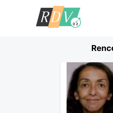
Renco