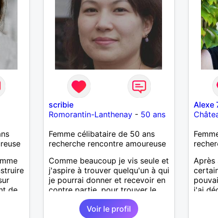
scribie
Alexe 
Romorantin-Lanthenay
-
50 ans
Châte
ans
Femme célibataire de 50 ans
Femme 
ureuse
recherche rencontre amoureuse
recher
homme
Comme beaucoup je vis seule et
Après 
struire
j'aspire à trouver quelqu'un à qui
certai
sur
je pourrai donner et recevoir en
pouvai
nt de
contre partie, pour trouver le
j'ai d
bonheur tout seimplement.
sur ce
Voir le profil
nouvel