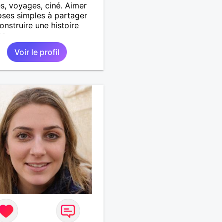
s, voyages, ciné. Aimer
oses simples à partager
onstruire une histoire
se.
Voir le profil