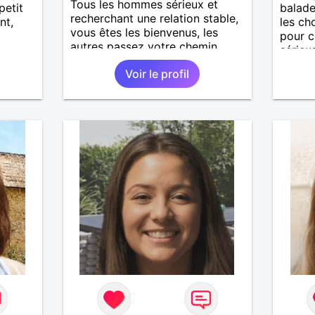
Tous les hommes sérieux et
petit
balade
recherchant une relation stable,
nt,
les ch
vous êtes les bienvenus, les
pour c
autres passez votre chemin.
sérieu
Merci.
Voir le profil