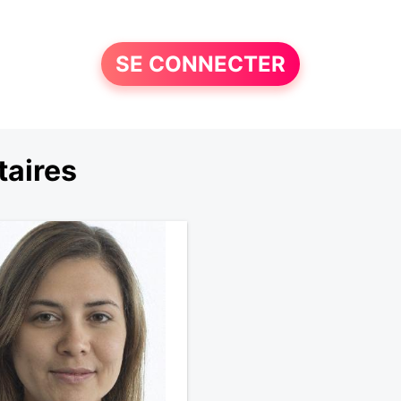
SE CONNECTER
taires