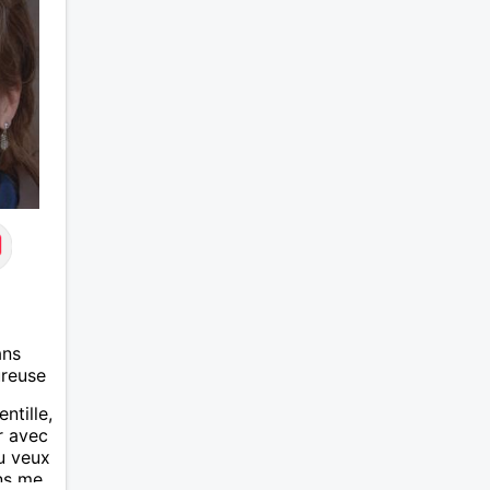
ans
ureuse
ntille,
r avec
tu veux
ens me