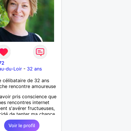
72
au-du-Loir
-
32 ans
célibataire de 32 ans
che rencontre amoureuse
avoir pris conscience que
nes rencontres internet
ent s'avérer fructueuses,
écidé de tenter ma chance
 site pour découvrir de
Voir le profil
les personnes sur