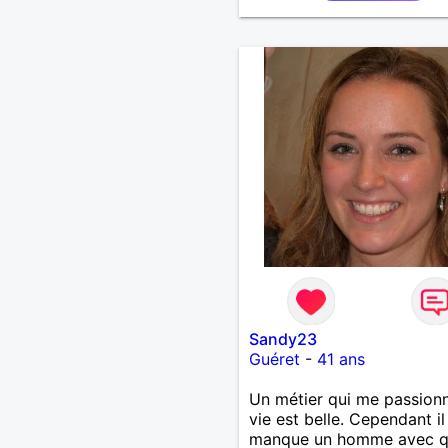
Sandy23
Guéret
-
41 ans
Un métier qui me passionn
vie est belle. Cependant i
manque un homme avec qu