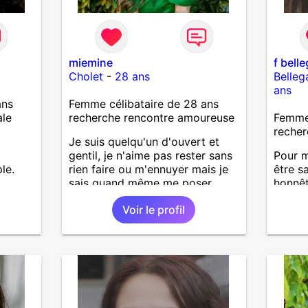
miemine
f bell
Cholet
-
28 ans
Belleg
ans
ans
Femme célibataire de 28 ans
ale
recherche rencontre amoureuse
Femme 
recher
Je suis quelqu'un d'ouvert et
gentil, je n'aime pas rester sans
Pour m
le.
rien faire ou m'ennuyer mais je
être s
sais quand même me poser
honnêt
quand il le faut. Ouverte à une
Voir le profil
belle rencontre sur Cholet ou les
environs si tel en est le cas..