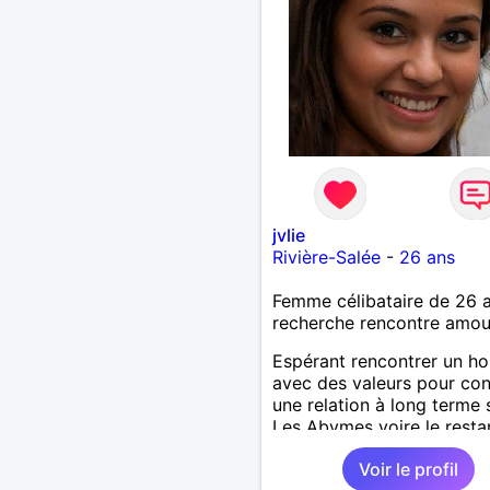
jvlie
Rivière-Salée
-
26 ans
Femme célibataire de 26 
recherche rencontre amo
Espérant rencontrer un 
avec des valeurs pour con
une relation à long terme 
Les Abymes voire le resta
la Guadeloupe.
Voir le profil