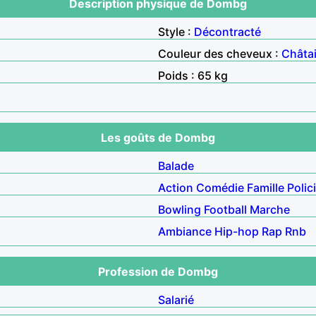
Description physique de Dombg
Style :
Décontracté
Couleur des cheveux :
Châta
Poids : 65 kg
Les goûts de Dombg
Balade
Action
Comédie
Famille
Polic
Bowling
Football
Marche
Ambiance
Hip-hop
Rap
Rnb
Profession de Dombg
Salarié