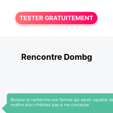
TESTER GRATUITEMENT
Rencontre Dombg
Bonjour je recherche une femme qui serait capable d
nnaître plus n'hésitez pas à me contacter