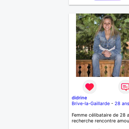
sur Brive !
didrine
Brive-la-Gaillarde
-
28 an
Femme célibataire de 28 
recherche rencontre amo