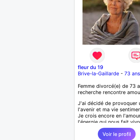
fleur du 19
Brive-la-Gaillarde
-
73 ans
Femme divorcé(e) de 73 
recherche rencontre amo
J'ai décidé de provoquer 
l'avenir et ma vie sentimen
Je crois encore en l'amour
l'énergie qui nous fait vivr
j'espère bien rencontrer
Voir le profil
quelqu'un qui s'accorde à