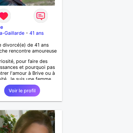
te
la-Gaillarde
-
41 ans
divorcé(e) de 41 ans
che rencontre amoureuse
riosité, pour faire des
ssances et pourquoi pas
trer l'amour à Brive ou à
ité. Je suis une femme
se, sincère, spontanée et
Voir le profil
use, à la recherche d'un
sincère et fidèle pour
r un nouveau chapitre de