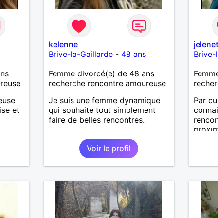
kelenne
jelene
s
Brive-la-Gaillarde
-
48 ans
Brive-
ans
Femme divorcé(e) de 48 ans
Femme 
ureuse
recherche rencontre amoureuse
recher
ieuse
Je suis une femme dynamique
Par cu
ise et
qui souhaite tout simplement
connai
faire de belles rencontres.
rencon
proxim
rant
sérieu
Voir le profil
de
génére
e
homme 
e
débute
la vie.