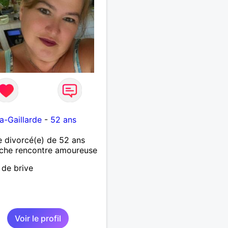
la-Gaillarde
-
52 ans
 divorcé(e) de 52 ans
che rencontre amoureuse
 de brive
Voir le profil