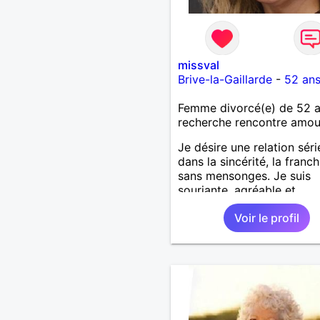
missval
Brive-la-Gaillarde
-
52 an
Femme divorcé(e) de 52 
recherche rencontre amo
Je désire une relation sér
dans la sincérité, la franch
sans mensonges. Je suis
souriante, agréable et
respectueuse tout en dési
Voir le profil
passer de bons moments 
complicité avec un homm
voulant aller dans la mêm
direction que moi.