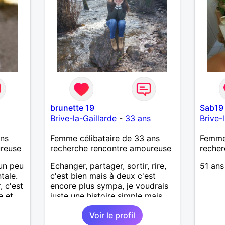
brunette 19
Sab19
Brive-la-Gaillarde
-
33 ans
Brive-
ans
Femme célibataire de 33 ans
Femme
ureuse
recherche rencontre amoureuse
recher
un peu
Echanger, partager, sortir, rire,
51 ans
tale.
c'est bien mais à deux c'est
, c'est
encore plus sympa, je voudrais
e et
juste une histoire simple mais
belle.
Voir le profil
 moi