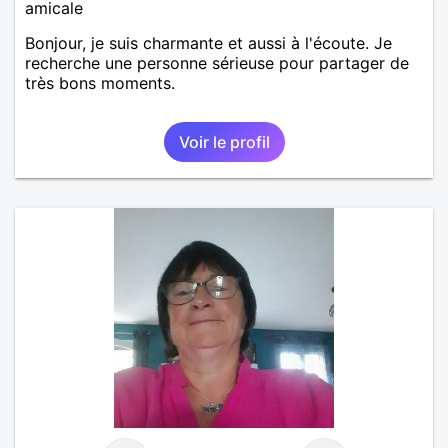
amicale
Bonjour, je suis charmante et aussi à l'écoute. Je
recherche une personne sérieuse pour partager de
très bons moments.
Voir le profil