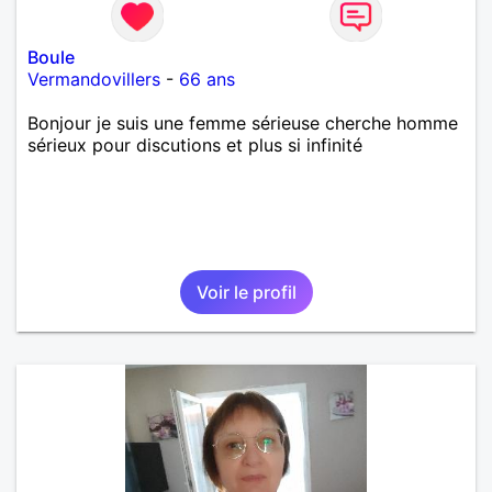
Boule
Vermandovillers
-
66 ans
Bonjour je suis une femme sérieuse cherche homme
sérieux pour discutions et plus si infinité
Voir le profil