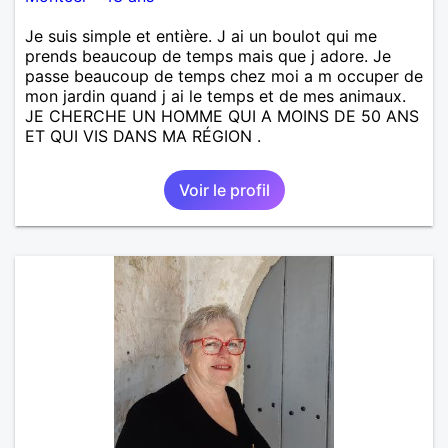
Je suis simple et entière. J ai un boulot qui me
prends beaucoup de temps mais que j adore. Je
passe beaucoup de temps chez moi a m occuper de
mon jardin quand j ai le temps et de mes animaux.
JE CHERCHE UN HOMME QUI A MOINS DE 50 ANS
ET QUI VIS DANS MA RÉGION .
Voir le profil