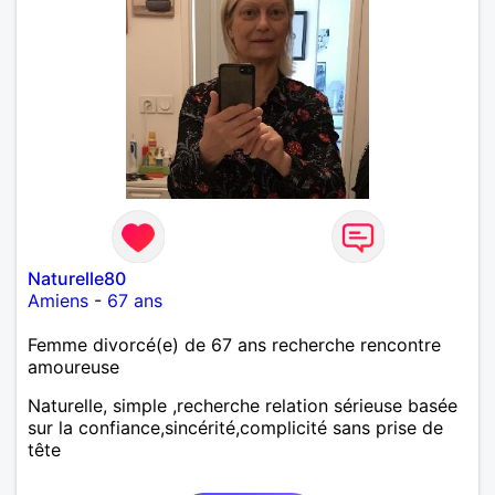
m’a amenée ici, avec l’envie simple de provoquer
une belle rencontre. Ce que je recherche me parle
énormément. Pour moi, une relation se construit sur
la simplicité, la complicité, la sincérité et surtout ces
fameux fous rires du quotidien qui rendent tout plus
léger. Je ne cherche rien de compliqué, juste
quelqu’un avec qui être bien, partager et construire
quelque chose de vrai dans la durée. J’aime les
choses simples : les balades, découvrir de nouveaux
endroits, discuter de tout et de rien, parfois refaire
le monde, parfois juste rire sans raison. J’apprécie
aussi la musique, les films et séries, et lire quand un
Naturelle80
livre me captive. Plus largement, j’aime les voyages,
Amiens
-
67 ans
les restaurants entre amis, les animaux, la nature, la
famille… et tout ce qui permet de profiter
Femme divorcé(e) de 67 ans recherche rencontre
pleinement de la vie. Je reste une personne entière,
amoureuse
directe, avec du caractère, mais aussi de la
bienveillance. Je trouve ça précieux. Savoir dire les
Naturelle, simple ,recherche relation sérieuse basée
choses, reconnaître ses erreurs, rester soi-même…
sur la confiance,sincérité,complicité sans prise de
ce sont de vraies qualités. Ce mélange de douceur
tête
et de taquinerie me parle beaucoup. Plutôt timide
au début en toute chose, mais une fois en