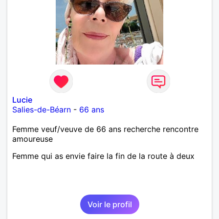
Lucie
Salies-de-Béarn
-
66 ans
Femme veuf/veuve de 66 ans recherche rencontre
amoureuse
Femme qui as envie faire la fin de la route à deux
Voir le profil