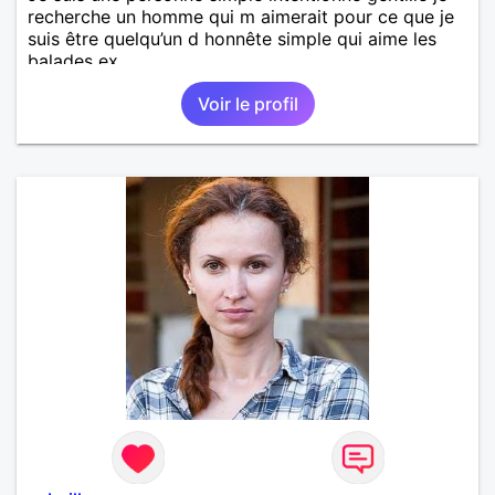
recherche un homme qui m aimerait pour ce que je
suis être quelqu’un d honnête simple qui aime les
balades ex….
Voir le profil