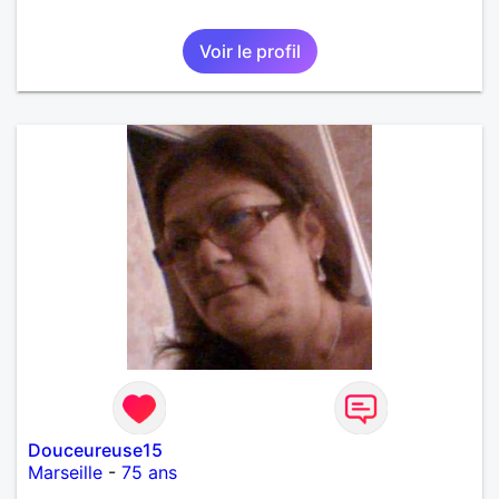
Voir le profil
Douceureuse15
Marseille
-
75 ans