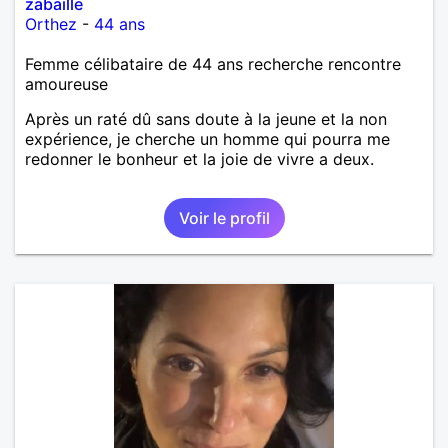
zabaille
Orthez
-
44 ans
Femme célibataire de 44 ans recherche rencontre
amoureuse
Après un raté dû sans doute à la jeune et la non
expérience, je cherche un homme qui pourra me
redonner le bonheur et la joie de vivre a deux.
Voir le profil