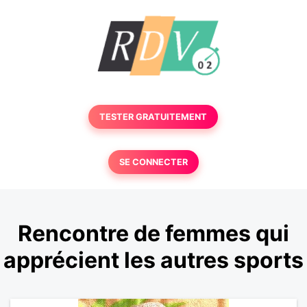
TESTER GRATUITEMENT
SE CONNECTER
Rencontre de femmes qui
apprécient les autres sports