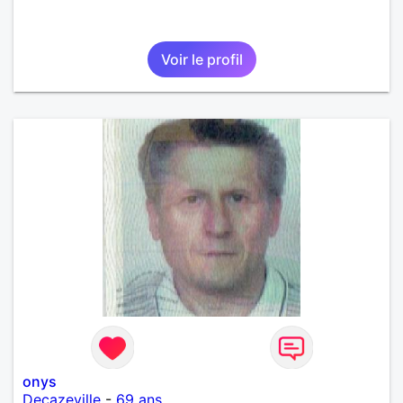
Voir le profil
onys
Decazeville
-
69 ans