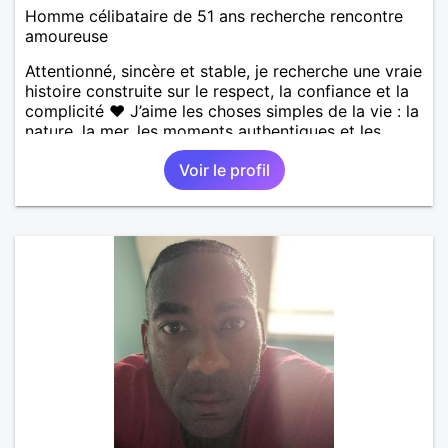
Homme célibataire de 51 ans recherche rencontre
amoureuse
Attentionné, sincère et stable, je recherche une vraie
histoire construite sur le respect, la confiance et la
complicité ❤️ J’aime les choses simples de la vie : la
nature, la mer, les moments authentiques et les
personnes au grand cœur 🌊🌿 Très câlin et
Voir le profil
affectueux, j’adore les petits moments de tendresse
et les calinous réguliers 😊❤️ La solitude finit parfois
par peser, alors si tu es en Nouvelle-Calédonie et
que tu crois encore à un amour vrai, prenons le
temps de discuter… et laissons l’avenir nous guider
🌹