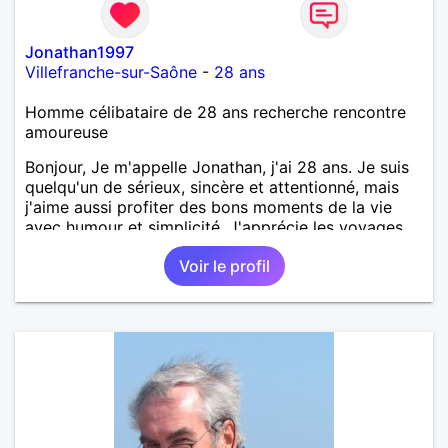
Jonathan1997
Villefranche-sur-Saône
-
28 ans
Homme célibataire de 28 ans recherche rencontre
amoureuse
Bonjour, Je m'appelle Jonathan, j'ai 28 ans. Je suis
quelqu'un de sérieux, sincère et attentionné, mais
j'aime aussi profiter des bons moments de la vie
avec humour et simplicité. J'apprécie les voyages,
les découvertes, les jeux vidéo et les moments de
Voir le profil
détente. Je suis à la recherche d'une personne
authentique avec qui partager de belles
expériences, construire une relation sérieuse basée
sur la confiance, le respect et la complicité. Si tu
apprécies les conversations sincères, les fous rires
et les personnes qui savent ce qu'elles veulent,
n'hésite pas à venir discuter. Au plaisir de faire
connaissance !