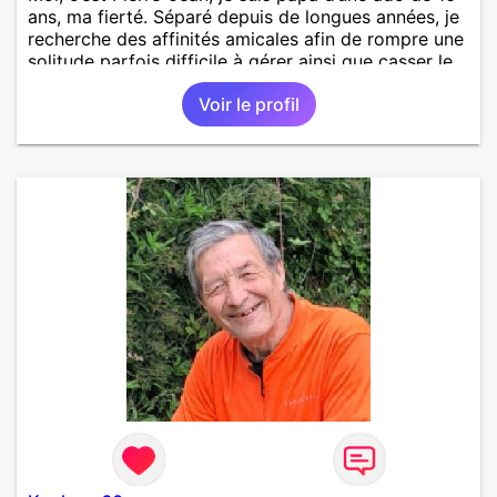
ans, ma fierté. Séparé depuis de longues années, je
recherche des affinités amicales afin de rompre une
solitude parfois difficile à gérer ainsi que casser le
vague à l’âme. L’amitié reste extrêmement
Voir le profil
importante à mes yeux mais peut se décliner en des
sentiments plus puissants. « Le temps fera son
œuvre » disait Arthur Schopenhauer, philosophe
allemand que j’adore. J’aime discuter sans pour
autant être trop locace. Je suis bourré de qualités
avec très peu de défauts. Je suis altruiste,
bienveillant, empathique, attentionné, honnête,
respectueux, doux de caractère et compréhensif : je
laisse « glisser » beaucoup de choses. Mais ne vous
m’éprenez pas Mesdames, si une personne que
j’aime me trahit une fois, il n’y aura pas de seconde
chance et je l’effacerai à « vitam eternam ».
Néanmoins, je suis un tout petit peu maniaque ainsi
qu’impatient. J’essaye de faire des efforts. Rien de
bien dramatique ! Du moins je le pense……Je suis un
homme facile à vivre. À vous si vous le souhaitez,
d’apprendre à me connaître davantage. J’en serai
ravi….A très bientôt je l’espère.