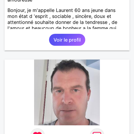
Bonjour, je m'appelle Laurent 60 ans jeune dans
mon état d 'esprit , sociable , sincère, doux et
attentionné souhaite donner de la tendresse , de
l'amour et beaucoup de bonheur a la femme qui
souhaitera partager ma vie . Bientôt en retraite a la
Voir le profil
fin de l 'année et libre de toute contrainte. Digne de
confiance à la femme qui voudras m 'en accorder
en toute sincérité. Pour le reste venez me découvrir
par un échange.