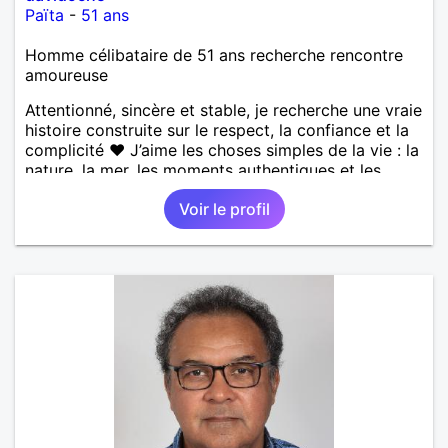
Païta
-
51 ans
Homme célibataire de 51 ans recherche rencontre
amoureuse
Attentionné, sincère et stable, je recherche une vraie
histoire construite sur le respect, la confiance et la
complicité ❤️ J’aime les choses simples de la vie : la
nature, la mer, les moments authentiques et les
personnes au grand cœur 🌊🌿 Très câlin et
Voir le profil
affectueux, j’adore les petits moments de tendresse
et les calinous réguliers 😊❤️ La solitude finit parfois
par peser, alors si tu es en Nouvelle-Calédonie et
que tu crois encore à un amour vrai, prenons le
temps de discuter… et laissons l’avenir nous guider
🌹