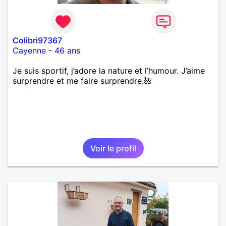
Colibri97367
Cayenne
-
46 ans
Je suis sportif, j’adore la nature et l’humour. J’aime
surprendre et me faire surprendre.🌺
Voir le profil