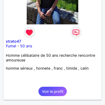
strato47
Fumel
-
50 ans
Homme célibataire de 50 ans recherche rencontre
amoureuse
homme sérieux , honnete , franc , timide , calin
Voir le profil