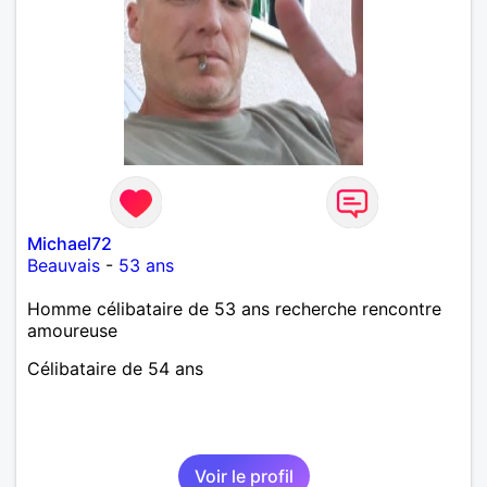
Michael72
Beauvais
-
53 ans
Homme célibataire de 53 ans recherche rencontre
amoureuse
Célibataire de 54 ans
Voir le profil